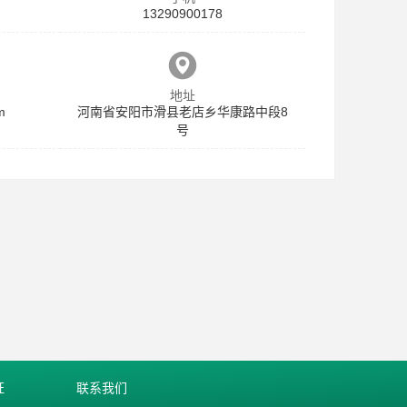
13290900178
地址
m
河南省安阳市滑县老店乡华康路中段8
号
证
联系我们