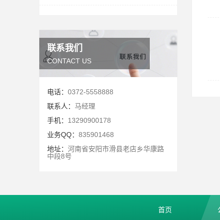
联系我们
CONTACT US
电话：
0372-5558888
联系人：
马经理
手机：
13290900178
业务QQ：
835901468
地址：
河南省安阳市滑县老店乡华康路
中段8号
首页