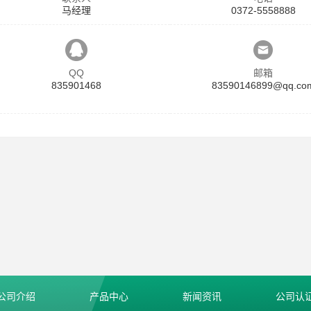
马经理
0372-5558888
QQ
邮箱
835901468
83590146899@qq.co
公司介绍
产品中心
新闻资讯
公司认